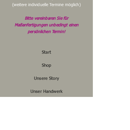
64
(weitere individuelle Termine möglich)
66
Bitte vereinbaren Sie für
Maßanfertigungen unbedingt einen
persönlichen Termin!
Start
Shop
Unsere Story
Unser Handwerk
Kontakt
FAQ