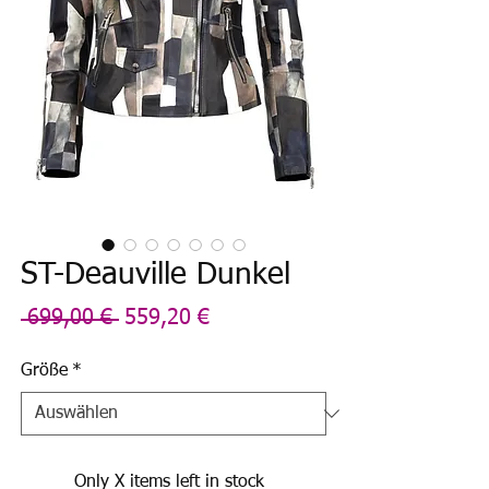
ST-Deauville Dunkel
Standardpreis
Sale-
 699,00 € 
559,20 €
Preis
Größe
*
Only X items left in stock