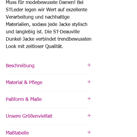
Muss für modebewusste Damen! Bei
STLeder legen wir Wert auf exzellente
Verarbeitung und nachhaltige
Materialien, sodass jede Jacke stylisch
und langlebig ist. Die ST-Deauville
Dunkel-Jacke verbindet trendbewussten
Look mit zeitloser Qualität.
Beschreibung
Taillierter Schnitt
Material & Pflege
Schließt mit Reißverschluss
Seitliche Eingrifftaschen mit Reisverschluss
Obermaterial: 100% Leder
Reißverschlüsse an den Ärmelenden
Paßform & Maße
Futter: strapazierfähiges atmungsaktives
Verarbeitung aus weichem Lammnappa
Kunstgewebe
Leder
Bitte nutzen Sie unsere Maßtabelle zur
Unsere Größenvielfalt
Überprüfung Ihrer benötigten Größe.
Pflegehinweis:
Wir produzieren von Größe 34-56. Ist Ihr
Maßanfertigungen und individuelle Farben
Vor dem ersten Tragen sowie von Zeit zu Zeit
Maßtabelle
Modell, Ihre Größe oder Ihre Wunschfarbe im
aus unserem Sortiment sind möglich.