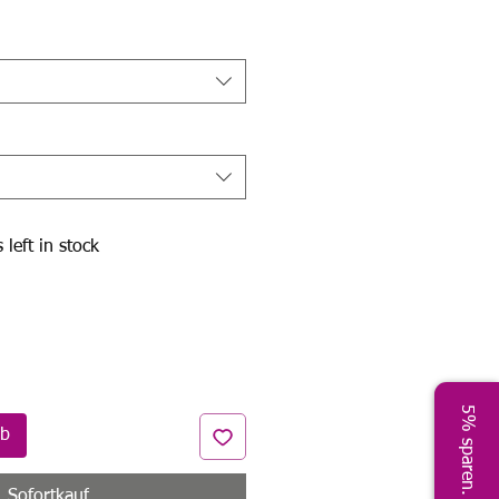
Preis
 left in stock
5% sparen. Jetzt!
rb
Sofortkauf