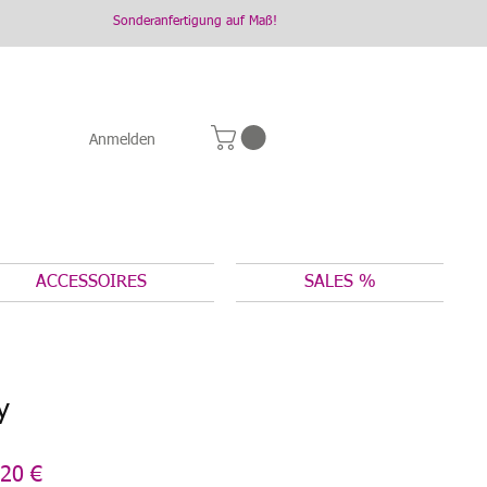
Sonderanfertigung auf Maß!
Anmelden
ACCESSOIRES
SALES %
y
dardpreis
Sale-
20 €