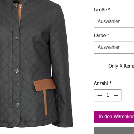
Größe
*
Auswählen
Farbe
*
Auswählen
Only X items
Anzahl
*
In den Warenko