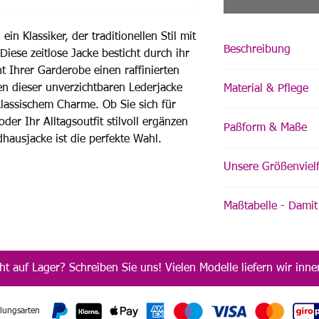
in Klassiker, der traditionellen Stil mit
Beschreibung
iese zeitlose Jacke besticht durch ihr
t Ihrer Garderobe einen raffinierten
klassischer Landhau
en dieser unverzichtbaren Lederjacke
Material & Pflege
Stehkragen
lassischem Charme. Ob Sie sich für
Schließt mit verd
Obermaterial: 100% 
Drucknöpfleist
der Ihr Alltagsoutfit stilvoll ergänzen
Paßform & Maße
Futter: strapazierfäh
Aussentaschen mit
hausjacke ist die perfekte Wahl.
Abgesteppte gefüt
Bitte nutzen Sie unse
Pflegehinweis:
Innenfutter mit zw
Unsere Größenvielf
benötigten Größe.
Verarbeitung aus
Vor dem ersten Tragen
Wir produzieren von G
Maßanfertigungen und
hochwertigen Leder-P
Maßtabelle - Damit 
Größe oder Ihre Wuns
Sortiment sind mögli
oder bei Wildleder mi
verfügbar? Kein Prob
Hier
finden Sie unsere
Imprägnierungsspray (
Sie uns eine Produkta
Anleitung
Reinigung nur im Fach
ht auf Lager? Schreiben Sie uns! Vielen Modelle liefern wir in
Lederbekleidung durc
lungsarten