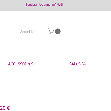
Sonderanfertigung auf Maß!
Anmelden
ACCESSOIRES
SALES %
dardpreis
Sale-
20 €