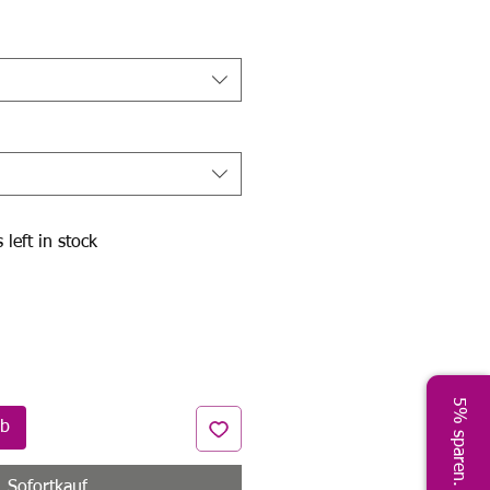
Preis
 left in stock
5% sparen. Jetzt!
rb
Sofortkauf