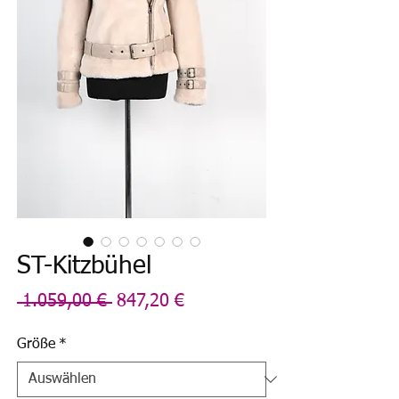
ST-Kitzbühel
Standardpreis
Sale-
 1.059,00 € 
847,20 €
Preis
Größe
*