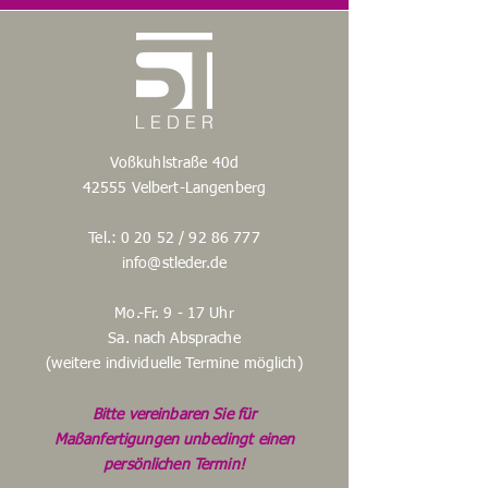
Gütezeichen für Lederbekleidung durchführen
lassen.
50
52
54
Voßkuhlstraße 40d
56
42555 Velbert-Langenberg
58
Tel.: 0 20 52 /
92 86 777
60
info@stleder.de
62
Mo.-Fr. 9 - 17 Uhr
Sa. nach Absprache
64
(weitere individuelle Termine möglich)
66
Bitte vereinbaren Sie für
Maßanfertigungen unbedingt einen
persönlichen Termin!