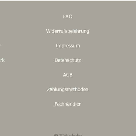
50
FAQ
52
Widerrufsbelehrung
54
y
Impressum
56
rk
Datenschutz
58
60
AGB
62
Zahlungsmethoden
64
Fachhändler
66
© 2026 stleder