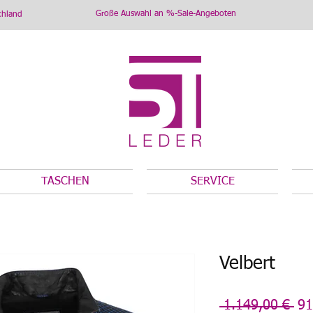
Große Auswahl an %-Sale-Angeboten
chland
TASCHEN
SERVICE
Velbert
St
 1.149,00 € 
91