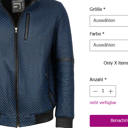
Größe
*
Auswählen
Farbe
*
Auswählen
Only X items
Anzahl
*
nicht verfügbar
Benachri