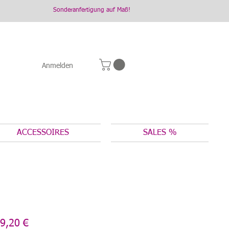
Sonderanfertigung auf Maß!
Anmelden
ACCESSOIRES
SALES %
andardpreis
Sale-
9,20 €