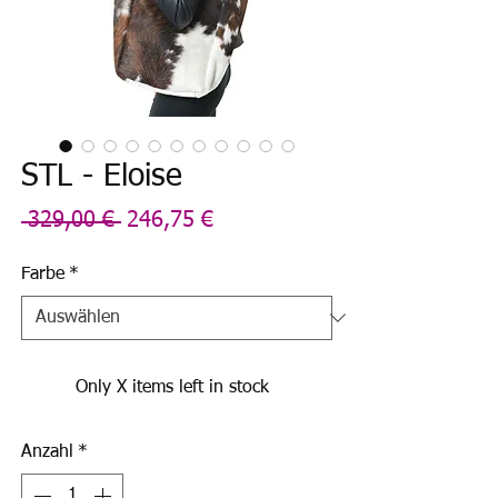
STL - Eloise
Standardpreis
Sale-
 329,00 € 
246,75 €
Preis
Farbe
*
Only X items left in stock
Anzahl
*