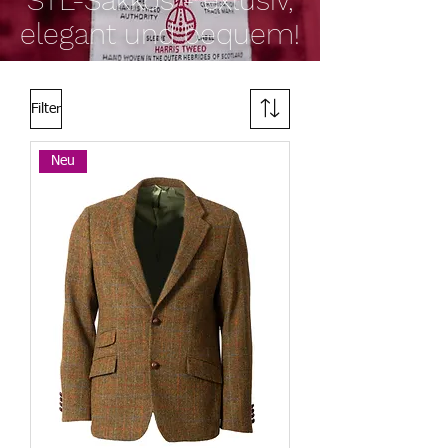
STL-Sakkos - exlusiv,
elegant und bequem!
Filter
Neu