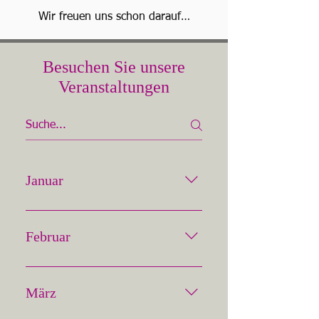
Wir freuen uns schon darauf…
Besuchen Sie unsere
Veranstaltungen
Januar
Interclassic Maastricht 16. bis
18. Januar Bremen Classic
Februar
Motorshow 30. Januar bis 1.
Februar
Hohe Jagd Salzburg
März