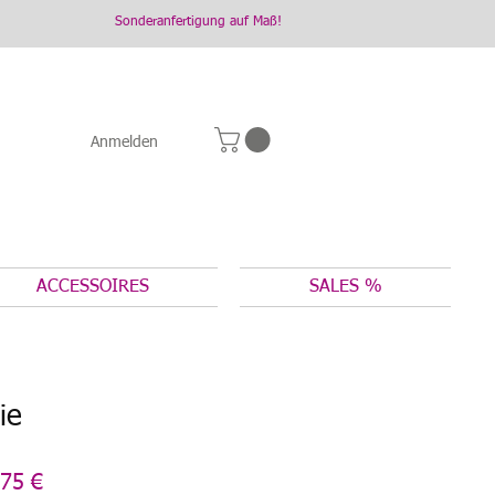
Sonderanfertigung auf Maß!
Anmelden
ACCESSOIRES
SALES %
ie
dardpreis
Sale-
75 €