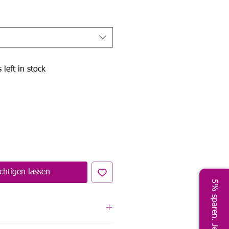
Preis
 left in stock
chtigen lassen
5% sparen. Jetzt!
eder (Tasche wird beim Waschen