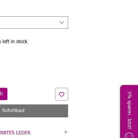
 left in stock
5% sparen. Jetzt!
rb
Sofortkauf
ERBTES LEDER