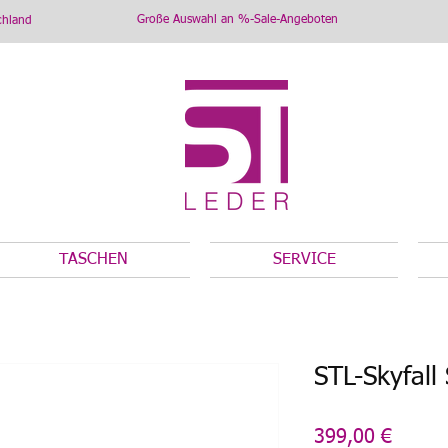
Große Auswahl an %-Sale-Angeboten
chland
TASCHEN
SERVICE
STL-Skyfal
Preis
399,00 €