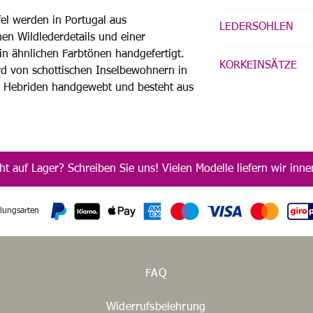
Ein Naturleder mit ein
fel werden in Portugal aus
LEDERSOHLEN
chromgegerbte Leder. 
en Wildlederdetails und einer
brüniert, was ihm ein
Dieses Modell verfügt
n ähnlichen Farbtönen handgefertigt.
Nuancen verleiht, die 
KORKEINSÄTZE
Gummieinsätzen für ei
rd von schottischen Inselbewohnern in
nach der Blake-Stitc
n Hebriden handgewebt und besteht aus
Diese Stiefel verfügen
besohlt werden.
Wärmeisolator fungier
Komfort beim Gehen e
atmen.
ht auf Lager? Schreiben Sie uns! Vielen Modelle liefern wir in
lungsarten
FAQ
Widerrufsbelehrung