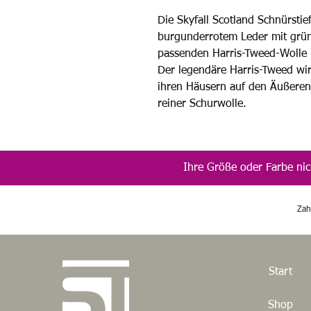
Die Skyfall Scotland Schnürstie
burgunderrotem Leder mit grün
passenden Harris-Tweed-Wolle i
Der legendäre Harris-Tweed wi
ihren Häusern auf den Äußere
reiner Schurwolle.
Ihre Größe oder Farbe nic
Zah
Start
Shop