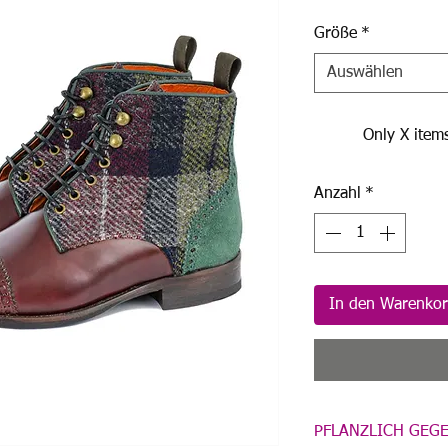
Größe
*
Auswählen
Only X items
Anzahl
*
In den Warenko
PFLANZLICH GEG