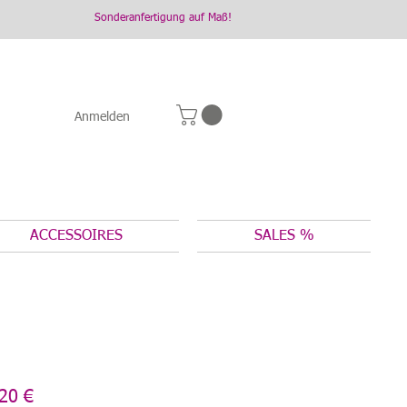
Sonderanfertigung auf Maß!
Anmelden
ACCESSOIRES
SALES %
dardpreis
Sale-
20 €