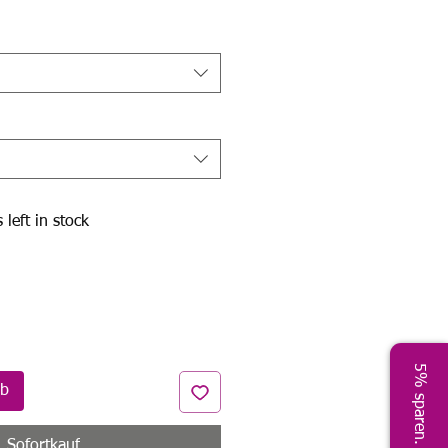
Preis
 left in stock
5% sparen. Jetzt!
rb
Sofortkauf