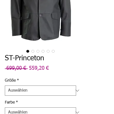
ST-Princeton
Standardpreis
Sale-
 699,00 € 
559,20 €
Preis
Größe
*
Farbe
*