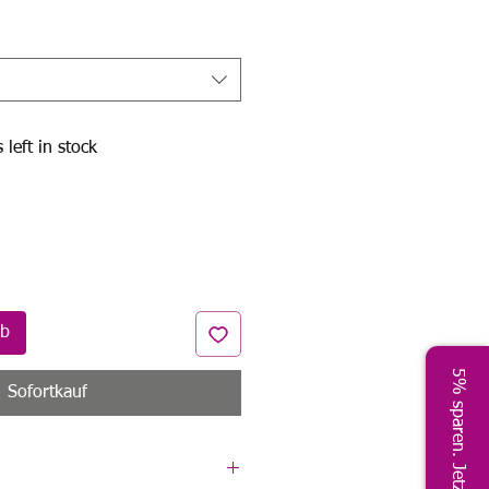
Preis
 left in stock
rb
5% sparen. Jetzt!
Sofortkauf