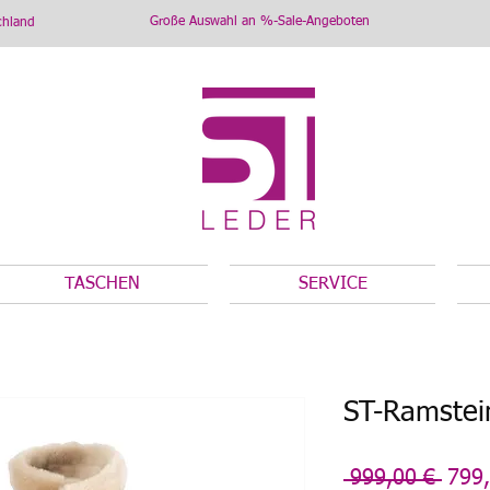
Große Auswahl an %-Sale-Angeboten
chland
TASCHEN
SERVICE
ST-Ramstei
Stan
 999,00 € 
799,