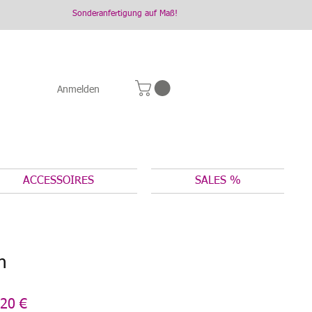
Sonderanfertigung auf Maß!
Anmelden
ACCESSOIRES
SALES %
n
dardpreis
Sale-
20 €