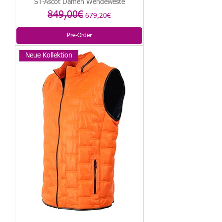
ST-Ascot Damen Wendeweste
Regular Price
849,00€
Sale Price
679,20€
Pre-Order
Neue Kollektion