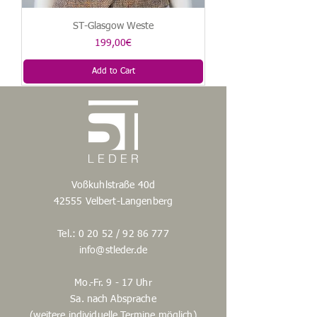
ST-Glasgow Weste
Price
199,00€
Add to Cart
Voßkuhlstraße 40d
42555 Velbert-Langenberg
Tel.: 0 20 52 /
92 86 777
info@stleder.de
Mo.-Fr. 9 - 17 Uhr
Sa. nach Absprache
(weitere individuelle Termine möglich)