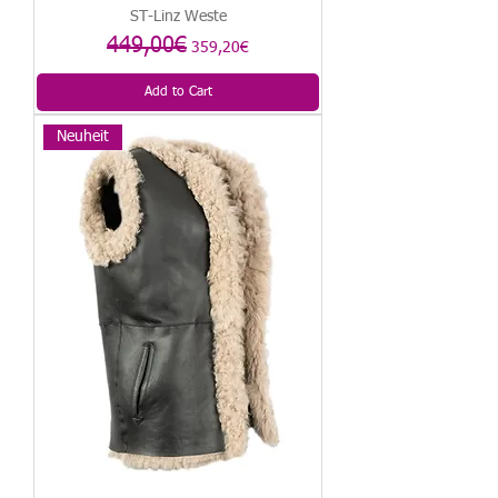
ST-Linz Weste
Regular Price
449,00€
Sale Price
359,20€
Add to Cart
Neuheit