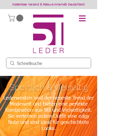
Kostenloser Versand & Retoure innerhalb Deutschland
Sportlich & vielseitig
Lederwesten sind der neueste Trend der
Modewelt und bieten eine perfekte
Kombination aus Stil und Vielseitigkeit.
Sie verleihen jedem Outfit eine edgy
Note und sind ideal für geschichtete
Looks.