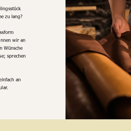
lingsstück
me zu lang?
assform
können wir an
len Wünsche
se; sprechen
einfach an
lar.