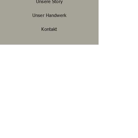
Unsere Story
Unser Handwerk
Kontakt
FAQ
Widerrufsbelehrung
Impressum
Datenschutz
AGB
Zahlungsmethoden
Fachhändler