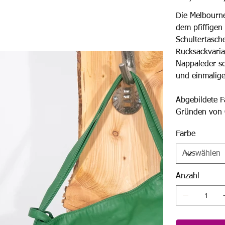
Preis
Die Melbourne
dem pfiffigen
Schultertasch
Rucksackvaria
Nappaleder s
und einmalig
Abgebildete 
Gründen von 
Farbe
Anzahl