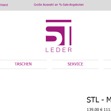
Große Auswahl an %-Sale-Angeboten
chland
TASCHEN
SERVICE
STL - 
Ursprünglicher
Angeb
139,00 €
111