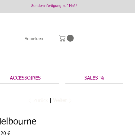
Sonderanfertigung auf Maß!
Anmelden
ACCESSOIRES
SALES %
Weiter
Zurück
Melbourne
otspreis
,20 €