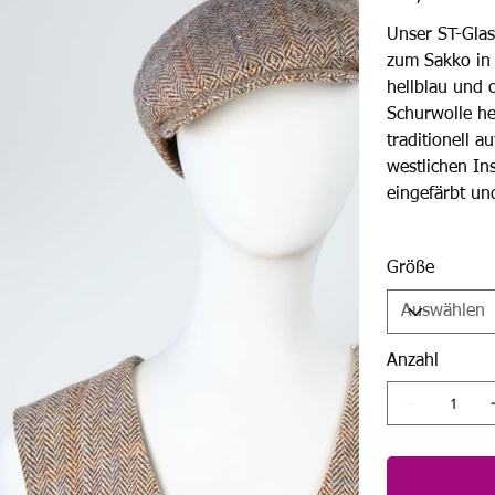
Unser ST-Gla
zum Sakko in
hellblau und 
Schurwolle he
traditionell 
westlichen In
eingefärbt u
Größe
Anzahl