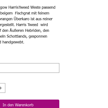
sgow HarrisTweed Weste passend
 beigem Fischgrat mit feinem
orangen Überkaro ist aus reiner
rgestellt. Harris Tweed wird
auf den Äußeren Hebriden, den
seln Schottlands, gesponnen
nd handgewebt.
In den Warenkorb