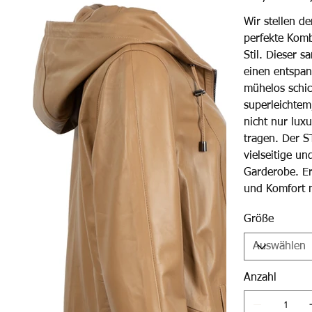
Preis
Wir stellen d
perfekte Komb
Stil. Dieser 
einen entspan
mühelos schic
superleichte
nicht nur lux
tragen. Der S
vielseitige un
Garderobe. Erl
und Komfort 
Größe
Anzahl