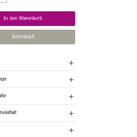
In den Warenkorb
Sofortkauf
lege
aße
vielfalt