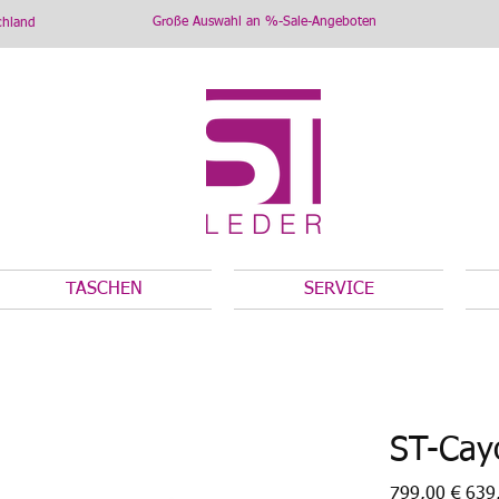
Große Auswahl an %-Sale-Angeboten
chland
TASCHEN
SERVICE
ST-Cay
Ursprünglicher
Angeb
799,00 €
639