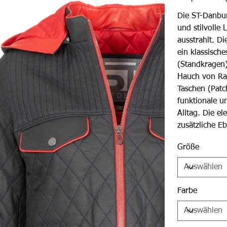
Preis
Die ST-Danbur
und stilvolle
ausstrahlt. Di
ein klassisch
(Standkragen)
Hauch von Raf
Taschen (Patc
funktionale u
Alltag. Die e
zusätzliche Eb
Größe
Farbe