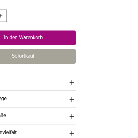
In den Warenkorb
Sofortkauf
lege
aße
vielfalt