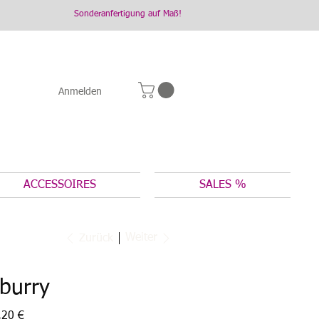
Sonderanfertigung auf Maß!
Anmelden
ACCESSOIRES
SALES %
Weiter
Zurück
burry
otspreis
,20 €