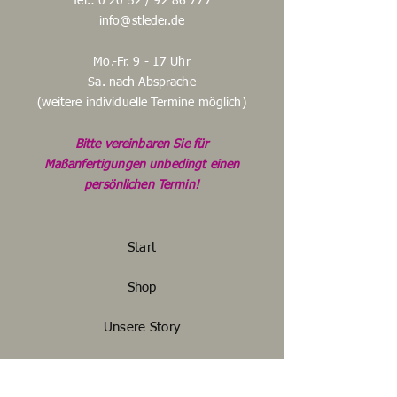
Tel.: 0 20 52 /
92 86 777
info@stleder.de
Mo.-Fr. 9 - 17 Uhr
Sa. nach Absprache
(weitere individuelle Termine möglich)
Bitte vereinbaren Sie für
Maßanfertigungen unbedingt einen
persönlichen Termin!
Start
Shop
Unsere Story
Unser Handwerk