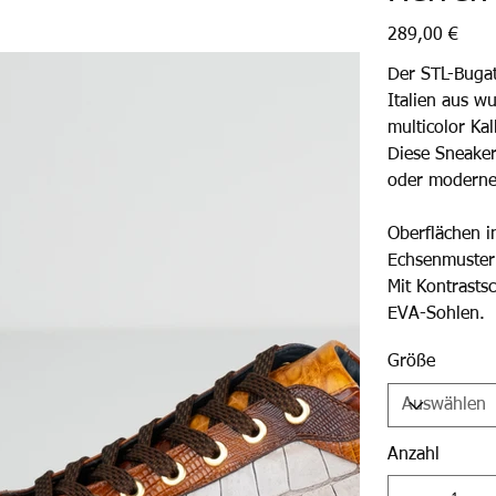
Preis
289,00 €
Der STL-Bugat
Italien aus w
multicolor Kal
Diese Sneaker
oder modern
Oberflächen i
Echsenmuster
Mit Kontrasts
EVA-Sohlen.
Größe
Anzahl