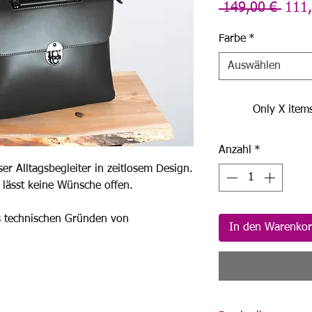
Stan
 149,00 € 
111,
Farbe
*
Auswählen
Only X items
Anzahl
*
ser Alltagsbegleiter in zeitlosem Design.
 lässt keine Wünsche offen.
s technischen Gründen von
In den Warenko