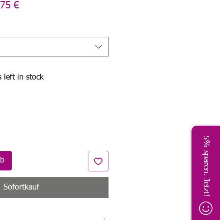
dardpreis
Sale-
75 €
Preis
 left in stock
5% sparen. Jetzt!
rb
Sofortkauf