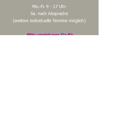
Mo.-Fr. 9 - 17 Uhr
Sa. nach Absprache
(weitere individuelle Termine möglich)
Bitte vereinbaren Sie für
Maßanfertigungen unbedingt einen
persönlichen Termin!
Start
Shop
Unsere Story
Unser Handwerk
Kontakt