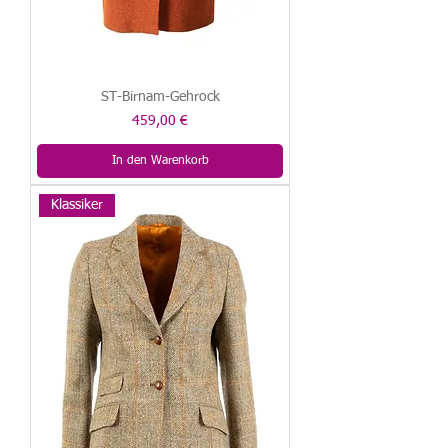
ST-Birnam-Gehrock
Preis
459,00 €
In den Warenkorb
Klassiker