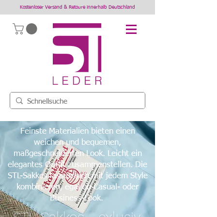
Kostenloser Versand & Retoure innerhalb Deutschland
Feinste Materialien bieten einen
weichen und bequemen,
maßgeschneiderten Look. Leicht ein
elegantes Outfit zusammenstellen. Die
STL-Sakkos lassen sich mit jedem Style
kombinieren, egal ob Casual- oder
Business-Look.