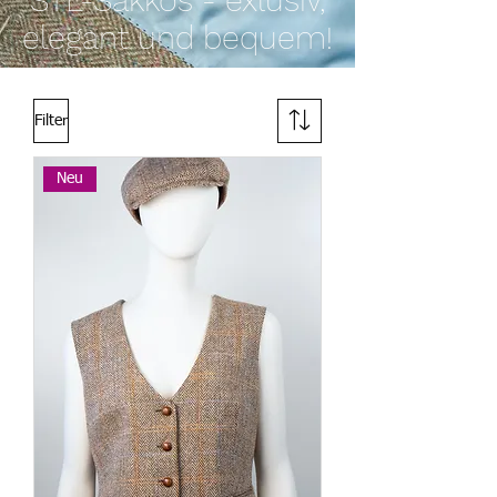
STL-Sakkos - exlusiv,
elegant und bequem!
Filter
Neu