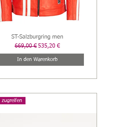
ST-Salzburgring men
Schnellansicht
Standardpreis
Sale-Preis
669,00 €
535,20 €
In den Warenkorb
l zugreifen