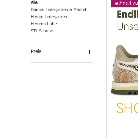
schnell z
Alle
Damen Lederjacken & Mäntel
Herren Lederjacken
Herrenschuhe
STL Schuhe
Preis
289 €
1.840 €