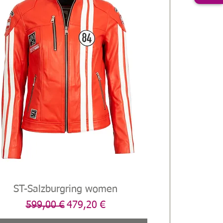
ST-Salzburgring women
Schnellansicht
Standardpreis
Sale-Preis
599,00 €
479,20 €