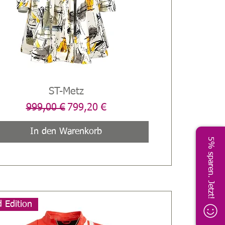
Schnellansicht
ST-Metz
Standardpreis
Sale-Preis
999,00 €
799,20 €
In den Warenkorb
5% sparen. Jetzt!
d Edition