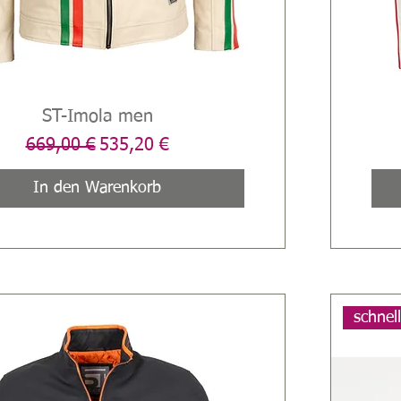
ST-Imola men
Schnellansicht
Standardpreis
Sale-Preis
669,00 €
535,20 €
In den Warenkorb
schnel