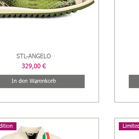
STL-ANGELO
Schnellansicht
Preis
329,00 €
In den Warenkorb
dition
Limite