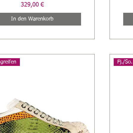
Preis
329,00 €
In den Warenkorb
ugreifen
Fj./So.