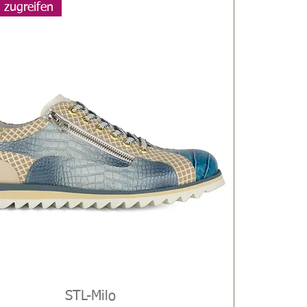
l zugreifen
Schnellansicht
STL-Milo