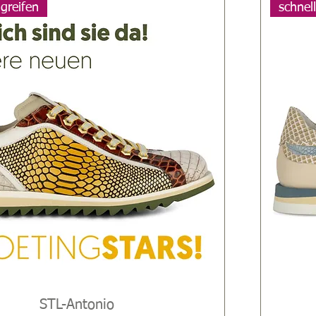
ugreifen
schnel
STL-Antonio
Schnellansicht