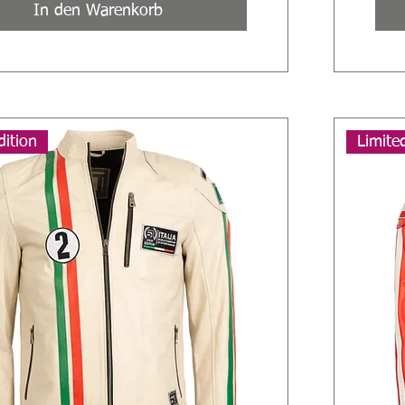
In den Warenkorb
dition
Limite